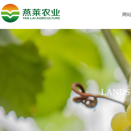
网
LANDS